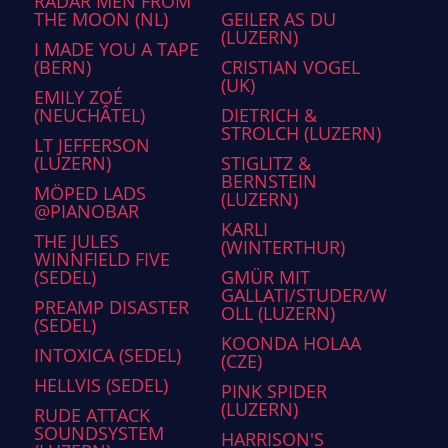
RADAR MEN FROM
THE MOON (NL)
GEILER AS DU
(LUZERN)
I MADE YOU A TAPE
(BERN)
CRISTIAN VOGEL
(UK)
EMILY ZOÉ
(NEUCHÂTEL)
DIETRICH &
STROLCH (LUZERN)
LT JEFFERSON
(LUZERN)
STIGLITZ &
BERNSTEIN
MÖPED LADS
(LUZERN)
@PIANOBAR
KARLI
THE JULES
(WINTERTHUR)
WINNFIELD FIVE
(SEDEL)
GMÜR MIT
GALLATI/STUDER/W
PREAMP DISASTER
OLL (LUZERN)
(SEDEL)
KOONDA HOLAA
INTOXICA (SEDEL)
(CZE)
HELLVIS (SEDEL)
PINK SPIDER
(LUZERN)
RUDE ATTACK
SOUNDSYSTEM
HARRISON'S