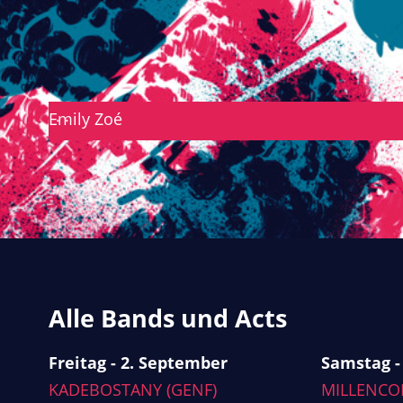
Emily Zoé
· ·
Alle Bands und Acts
Freitag - 2. September
Samstag -
KADEBOSTANY (GENF)
MILLENCOL