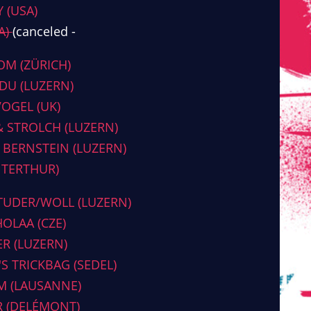
 (USA)
A)
(canceled -
OM (ZÜRICH)
 DU (LUZERN)
VOGEL (UK)
& STROLCH (LUZERN)
& BERNSTEIN (LUZERN)
NTERTHUR)
TUDER/WOLL (LUZERN)
OLAA (CZE)
ER (LUZERN)
S TRICKBAG (SEDEL)
M (LAUSANNE)
R (DELÉMONT)